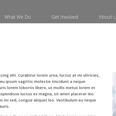
What We Do
Get Involved
About 
ng elit. Curabitur lorem urna, luctus at mi ultricies,
u ipsum sagittis molestie tincidunt a neque.
uris lorem lobortis libero, ut mollis metus lorem et
Suspendisse luctus ex magna, sit amet placerat leo
is mi sed, congue aliquet leo. Vestibulum eu neque
uris.