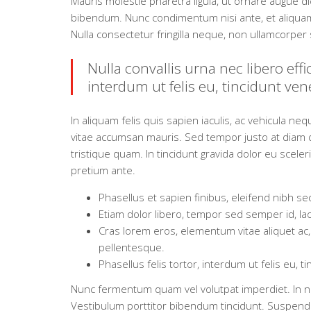
Mauris molestie pharetra ligula, ut ornare augue d
bibendum. Nunc condimentum nisi ante, et aliquam es
Nulla consectetur fringilla neque, non ullamcorper 
Nulla convallis urna nec libero effi
interdum ut felis eu, tincidunt ve
In aliquam felis quis sapien iaculis, ac vehicula 
vitae accumsan mauris. Sed tempor justo at diam 
tristique quam. In tincidunt gravida dolor eu sceleris
pretium ante.
Phasellus et sapien finibus, eleifend nibh se
Etiam dolor libero, tempor sed semper id, laore
Cras lorem eros, elementum vitae aliquet ac, s
pellentesque.
Phasellus felis tortor, interdum ut felis eu,
Nunc fermentum quam vel volutpat imperdiet. In ne
Vestibulum porttitor bibendum tincidunt. Suspendi