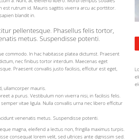
ictum a. Nunc ac eleifend libero. Morbi tempus sodales
t rutrum id. Mauris sagittis viverra arcu ac porttitor.
sapien blandit in.
citur pellentesque. Phasellus felis tortor,
nenatis metus. Suspendisse potenti.
neque commodo. In hac habitasse platea dictumst. Praesent
dictum, nec finibus tortor interdum. Maecenas eget
que. Praesent convallis justo facilisis, efficitur est eget,
Lo
el
e
d, ullamcorper mauris.
et a purus. Vestibulum non viverra nisi, in facilisis felis.
emper vitae ligula. Nulla convallis urna nec libero efficitur
 tincidunt venenatis metus. Suspendisse potenti.
que magna, eleifend a lectus non, fringilla maximus turpis.
sse consequat lorem velit, sed ultrices ante dignissim sed.